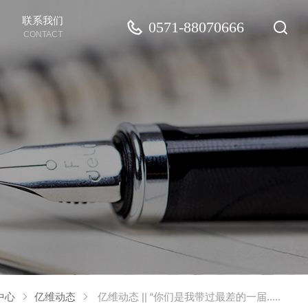
联系我们
0571-88070666
CONTACT
中心
亿维动态
亿维动态 || “你们是我带过最差的一届.....