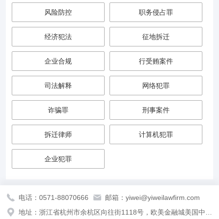
风险防控
职务侵占罪
经济犯法
征地拆迁
企业合规
行受贿案件
司法解释
网络犯罪
诈骗罪
刑事案件
拆迁律师
计算机犯罪
企业犯罪
电话：0571-88070666
邮箱：yiwei@yiweilawfirm.com
地址：浙江省杭州市余杭区向往街1118号，欧美金融城美国中心（T4）南楼30F