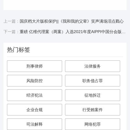
上一篇：
国庆档大片版权保护||《我和我的父辈》笑声满场泪点戳心
下一篇：
重磅 亿维代理案（两案）入选2021年度AIPPI中国分会版权十大热点案件
热门标签
刑事律师
法律服务
风险防控
职务侵占罪
经济犯法
征地拆迁
企业合规
行受贿案件
司法解释
网络犯罪